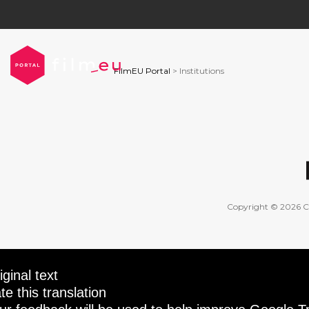
FilmEU Portal
> Institutions
Copyright © 2026 CO
iginal text
te this translation