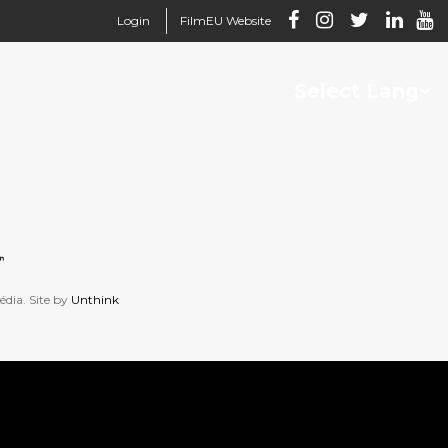
Login
FilmEU Website
dia. Site by
Unthink